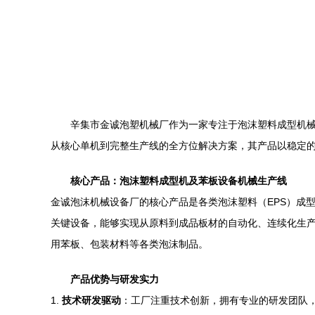
辛集市金诚泡塑机械厂作为一家专注于泡沫塑料成型机
从核心单机到完整生产线的全方位解决方案，其产品以稳定
核心产品：泡沫塑料成型机及苯板设备机械生产线
金诚泡沫机械设备厂的核心产品是各类泡沫塑料（EPS）成
关键设备，能够实现从原料到成品板材的自动化、连续化生
用苯板、包装材料等各类泡沫制品。
产品优势与研发实力
1.
技术研发驱动
：工厂注重技术创新，拥有专业的研发团队