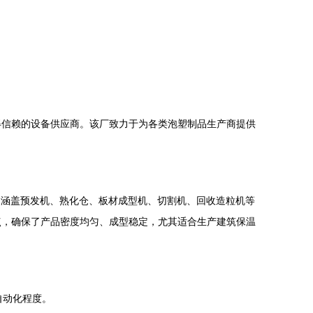
得信赖的设备供应商。该厂致力于为各类泡塑制品生产商提供
常涵盖预发机、熟化仓、板材成型机、切割机、回收造粒机等
点，确保了产品密度均匀、成型稳定，尤其适合生产建筑保温
自动化程度。