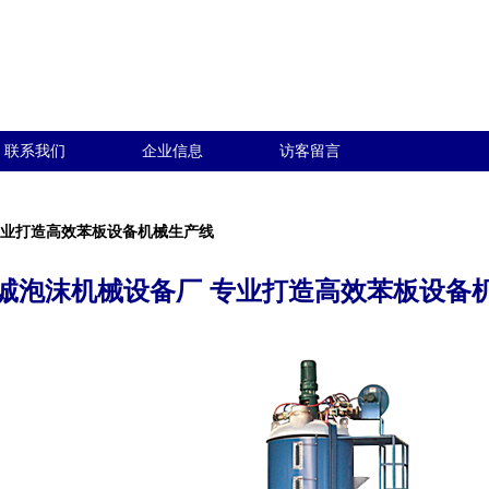
联系我们
企业信息
访客留言
专业打造高效苯板设备机械生产线
诚泡沫机械设备厂 专业打造高效苯板设备