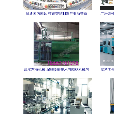
融通国内国际 打造智能制造产业新链条
广州焙可
武汉东海机械 深耕喷播技术与园林机械的
塑料零
行业创新者