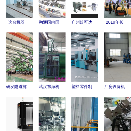
业变革
美食现代化
击
这台机器
融通国内国
广州焙可达
2019年长
人，竟是个
际 打造智
机械设备
沙国际工程
打磨“老师
能制造产业
专注打蛋机
机械展览会
傅”——机
新链条
研发，助力
丨捷尔杰
械设备的智
烘焙产业高
关注技术研
能蜕变
效升级
发，满足市
场需求
研发隧道施
武汉东海机
塑料零件制
厂房设备机
工设备，掘
械 深耕喷
造工厂场景
械研发 驱
金海外市场
播技术与园
下的机械设
动现代工业
——机械设
林机械的行
备研发之旅
升级的核心
备研发的战
业创新者
引擎
略与突破