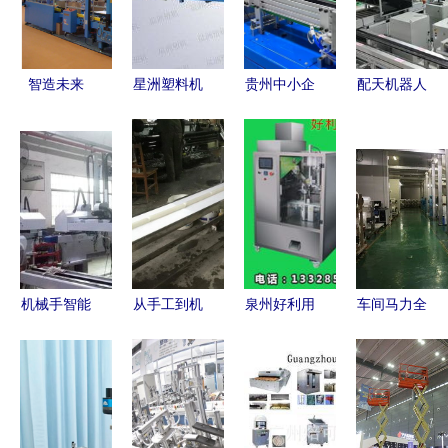
智造未来
星洲塑料机
贵州中小企
配天机器人
SFEC2016
械 深耕塑
业何以进阶
索利洋 从
第11届上海
料回收造粒
专精立主业
零到一，开
食品包装机
机研发，赋
特新赢未来
创全球首条
械展的机械
能循环经济
——机械设
量产装配线
研发新趋势
新未来
备研发的破
机械设备研
局之路
发之路
机械手智能
从手工到机
泉州好利用
车间马力全
化升级
器 小身材
机械设备:
开，加速复
从“替代人
大智慧的水
引领机械设
苏 深圳五
力”到“超越
磨年糕机如
备研发新篇
区重点企业
人力”的行
何助力传统
章
生产一线直